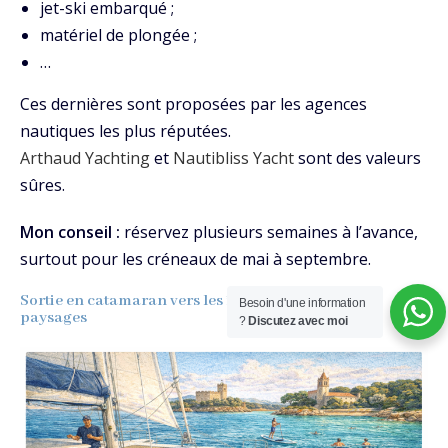
jet-ski embarqué ;
matériel de plongée ;
…
Ces dernières sont proposées par les agences
nautiques les plus réputées.
Arthaud Yachting
et
Nautibliss Yacht
sont des valeurs
sûres.
Mon conseil :
réservez plusieurs semaines à l’avance,
surtout pour les créneaux de mai à septembre.
Sortie en catamaran vers les îles : convivialité et
Besoin d'une information
paysages
?
Discutez avec moi